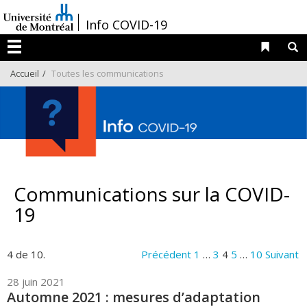
Passer
/
Info COVID-19
au
contenu
Liens 
R
Menu
Accueil
Toutes les communications
Communications sur la COVID-
19
4 de 10.
Précédent
1
…
3
4
5
…
10
Suivant
28 juin 2021
Automne 2021 : mesures d’adaptation