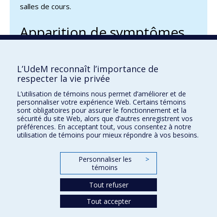
salles de cours.
Apparition de symptômes
sur le campus
Si vous ressentez des symptômes de la COVID-19
L’UdeM reconnaît l’importance de
respecter la vie privée
alors que vous êtes sur l’un de nos campus, vous
devez immédiatement mettre un masque de
L’utilisation de témoins nous permet d’améliorer et de
procédure.
personnaliser votre expérience Web. Certains témoins
sont obligatoires pour assurer le fonctionnement et la
sécurité du site Web, alors que d’autres enregistrent vos
préférences. En acceptant tout, vous consentez à notre
utilisation de témoins pour mieux répondre à vos besoins.
Personnaliser les
>
Info COVID-19
témoins
infocovid19@umontreal.ca
Tout refuser
Tout accepter
Confidentialité