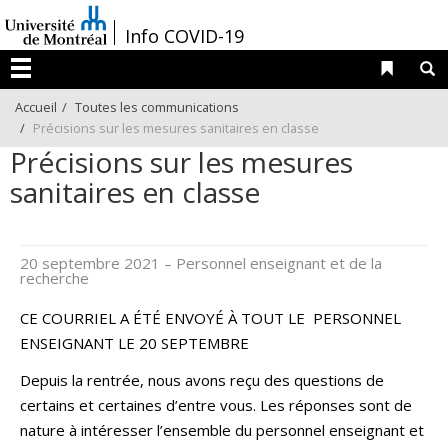
Passer
/
Info COVID-19
au
contenu
Liens 
R
Menu
Accueil
Toutes les communications
Précisions sur les mesures sanitaires en classe
Précisions sur les mesures
sanitaires en classe
20 septembre 2021
– Personnel enseignant et de la
recherche
CE COURRIEL A ÉTÉ ENVOYÉ À TOUT LE PERSONNEL
ENSEIGNANT LE 20 SEPTEMBRE
Depuis la rentrée, nous avons reçu des questions de
certains et certaines d’entre vous. Les réponses sont de
nature à intéresser l’ensemble du personnel enseignant et