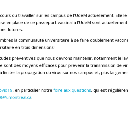
cours ou travailler sur les campus de l’UdeM actuellement. Elle le
se en place de ce passeport vaccinal à l’UdeM sont actuellement 
ions futures.
mbres la communauté universitaire à se faire doublement vacciner d
rsitaire en trois dimensions!
udes préventives que nous devrons maintenir, notamment le lavag
 sont des moyens efficaces pour prévenir la transmission de vir
 limiter la propagation du virus sur nos campus et, plus largement
ovid19
, en particulier notre
foire aux questions
, qui est régulière
19@umontreal.ca
.