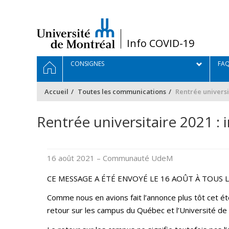
Passer
au
contenu
/
Info COVID-19
Navigation
ACCUEIL
CONSIGNES
FA
principale
Accueil
Toutes les communications
Rentrée universi
Rentrée universitaire 2021 :
16 août 2021
– Communauté UdeM
CE MESSAGE A ÉTÉ ENVOYÉ LE 16 AOÛT À TOUS
Comme nous en avions fait l’annonce plus tôt cet é
retour sur les campus du Québec et l’Université de