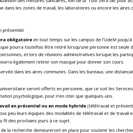
l’abandon des mesures sanitaires, loin de là. Tout sera fait pour
ue dans les zones de travail, les laboratoires ou encore les air
n présentiel.
ra obligatoire
en tout temps sur les campus de l’UdeM jusqu’à 
ue pourra toutefois être retiré lorsqu’une personne est seule d
personnes, et lors de réunions administratives lorsque les parti
pourra également retirer son masque pour donner son cours.
ervée dans les aires communes. Dans les bureaux, une distancia
iversitaire seront offerts en personne, que ce soit les Services 
ltation psychologique, pour n’en citer que quelques-uns.
avail en présentiel ou en mode hybride
(télétravail et présent
us peu leurs équipes des modalités de télétravail et de travail en
fil des prochains jours à ce sujet.
e la recherche demeureront en place pour soutenir les chercheur