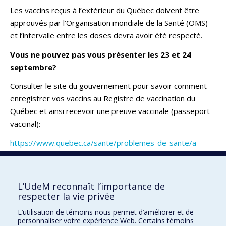
Les vaccins reçus à l’extérieur du Québec doivent être
approuvés par l’Organisation mondiale de la Santé (OMS)
et l’intervalle entre les doses devra avoir été respecté.
Vous ne pouvez pas vous présenter les 23 et 24
septembre?
Consulter le site du gouvernement pour savoir comment
enregistrer vos vaccins au Registre de vaccination du
Québec et ainsi recevoir une preuve vaccinale (passeport
vaccinal):
https://www.quebec.ca/sante/problemes-de-sante/a-
z/coronavirus-2019/deroulement-vaccination-contre-la-
covid-19/vaccination-contre-covid-19-exterieur-quebec-
inscription-registre-vaccination
L’UdeM reconnaît l’importance de
respecter la vie privée
Retour
L’utilisation de témoins nous permet d’améliorer et de
personnaliser votre expérience Web. Certains témoins