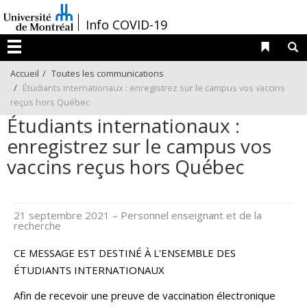
Passer
/
Info COVID-19
au
contenu
Liens 
R
Menu
Accueil
Toutes les communications
Étudiants internationaux : enregistrez sur le campus vos vaccins
reçus hors Québec
Étudiants internationaux :
enregistrez sur le campus vos
vaccins reçus hors Québec
21 septembre 2021
– Personnel enseignant et de la
recherche
CE MESSAGE EST DESTINÉ À L'ENSEMBLE DES
ÉTUDIANTS INTERNATIONAUX
Afin de recevoir une preuve de vaccination électronique