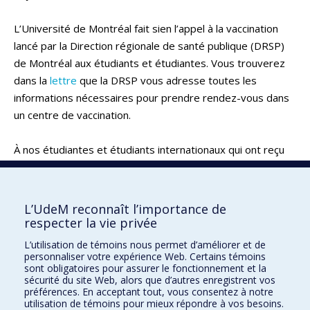
L’Université de Montréal fait sien l’appel à la vaccination
lancé par la Direction régionale de santé publique (DRSP)
de Montréal aux étudiants et étudiantes. Vous trouverez
dans la
lettre
que la DRSP vous adresse toutes les
informations nécessaires pour prendre rendez-vous dans
un centre de vaccination.
À nos étudiantes et étudiants internationaux qui ont reçu
une première dose du vaccin
en dehors du Québec,
nous
rappelons qu’ils peuvent obtenir leur deuxième dose ici, au
Québec
.
L’UdeM reconnaît l’importance de
respecter la vie privée
Retour
L’utilisation de témoins nous permet d’améliorer et de
personnaliser votre expérience Web. Certains témoins
sont obligatoires pour assurer le fonctionnement et la
sécurité du site Web, alors que d’autres enregistrent vos
Toutes les communications
préférences. En acceptant tout, vous consentez à notre
utilisation de témoins pour mieux répondre à vos besoins.