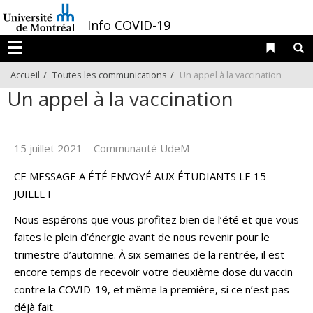
Passer
/
Info COVID-19
au
contenu
Liens 
R
Menu
Accueil
Toutes les communications
Un appel à la vaccination
Un appel à la vaccination
15 juillet 2021
– Communauté UdeM
CE MESSAGE A ÉTÉ ENVOYÉ AUX ÉTUDIANTS LE 15
JUILLET
Nous espérons que vous profitez bien de l’été et que vous
faites le plein d’énergie avant de nous revenir pour le
trimestre d’automne. À six semaines de la rentrée, il est
encore temps de recevoir votre deuxième dose du vaccin
contre la COVID-19, et même la première, si ce n’est pas
déjà fait.