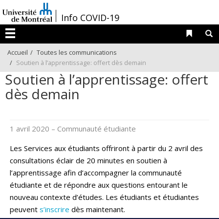
Passer
/
Info COVID-19
au
contenu
Liens 
R
Menu
Accueil
Toutes les communications
Soutien à l’apprentissage: offert dès demain
Soutien à l’apprentissage: offert
dès demain
1 avril 2020
– Communauté étudiante
Les Services aux étudiants offriront à partir du 2 avril des
consultations éclair de 20 minutes en soutien à
l’apprentissage afin d’accompagner la communauté
étudiante et de répondre aux questions entourant le
nouveau contexte d’études. Les étudiants et étudiantes
peuvent
s’inscrire
dès maintenant.