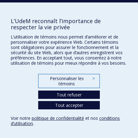
Retour
L’UdeM reconnaît l’importance de
respecter la vie privée
Toutes les communications
L’utilisation de témoins nous permet d’améliorer et de
personnaliser votre expérience Web. Certains témoins
sont obligatoires pour assurer le fonctionnement et la
sécurité du site Web, alors que d’autres enregistrent vos
Info COVID-19
préférences. En acceptant tout, vous consentez à notre
utilisation de témoins pour mieux répondre à vos besoins.
infocovid19@umontreal.ca
Personnaliser les
>
témoins
Confidentialité
Tout refuser
Conditions d’utilisation
Tout accepter
Paramètres des témoins
Université de
Montréal
Voir notre
politique de confidentialité
et nos
conditions
d’utilisation
.