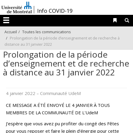
Passer
/
Info COVID-19
au
contenu
Liens 
R
Menu
Accueil
Toutes les communications
Prolongation de la période d’enseignement et de recherche à
distance au 31 janvier 2022
Prolongation de la période
d’enseignement et de recherche
à distance au 31 janvier 2022
4 janvier 2022
– Communauté UdeM
CE MESSAGE A ÉTÉ ENVOYÉ LE 4 JANVIER À TOUS
MEMBRES DE LA COMMUNAUTÉ DE L'UdeM
J’espère que vous avez pu profiter du congé des Fêtes
pour vous reposer et faire le plein d’énergie pour cette