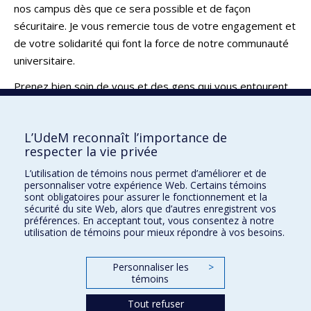
nos campus dès que ce sera possible et de façon
sécuritaire. Je vous remercie tous de votre engagement et
de votre solidarité qui font la force de notre communauté
universitaire.
Prenez bien soin de vous et des gens qui vous entourent.
Le recteur
Daniel Jutras
L’UdeM reconnaît l’importance de
respecter la vie privée
Retour
L’utilisation de témoins nous permet d’améliorer et de
personnaliser votre expérience Web. Certains témoins
sont obligatoires pour assurer le fonctionnement et la
sécurité du site Web, alors que d’autres enregistrent vos
Toutes les communications
préférences. En acceptant tout, vous consentez à notre
utilisation de témoins pour mieux répondre à vos besoins.
Personnaliser les
>
Info COVID-19
témoins
infocovid19@umontreal.ca
Tout refuser