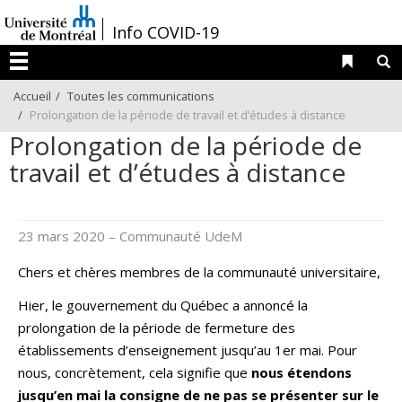
Passer
/
Info COVID-19
au
contenu
Liens 
R
Menu
Accueil
Toutes les communications
Prolongation de la période de travail et d’études à distance
Prolongation de la période de
travail et d’études à distance
23 mars 2020
– Communauté UdeM
Chers et chères membres de la communauté universitaire,
Hier, le gouvernement du Québec a annoncé la
prolongation de la période de fermeture des
établissements d’enseignement jusqu’au 1er mai. Pour
nous, concrètement, cela signifie que
nous étendons
jusqu’en mai la consigne de ne pas se présenter sur le