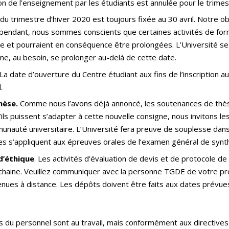
on de l’enseignement par les étudiants est annulée pour le trimest
n du trimestre d’hiver 2020 est toujours fixée au 30 avril. Notre
 Cependant, nous sommes conscients que certaines activités de f
nce et pourraient en conséquence être prolongées. L’Université 
me, au besoin, se prolonger au-delà de cette date.
La date d’ouverture du Centre étudiant aux fins de l’inscription 
.
hèse.
Comme nous l’avons déjà annoncé, les soutenances de thès
’ils puissent s’adapter à cette nouvelle consigne, nous invitons les
munauté universitaire. L’Université fera preuve de souplesse dans
s s’appliquent aux épreuves orales de l’examen général de synt
d’éthique
. Les activités d’évaluation de devis et de protocole
prochaine. Veuillez communiquer avec la personne TGDE de votre 
nues à distance. Les dépôts doivent être faits aux dates prévue
du personnel sont au travail, mais conformément aux directives d