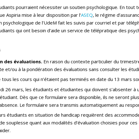
udiants pourraient nécessiter un soutien psychologique. En tout 
e Aspiria mise à leur disposition par l’
ASEQ
, le régime d’assuran
 psychologique de l’UdeM fait les suivis par courriel et par télé
étudiants qui ont besoin d’aide un service de télépratique des ps
s
on des évaluations.
En raison du contexte particulier du trimestr
e et/ou à la pondération des évaluations sans consulter les étud
 tous les cours qui n’étaient pas terminés en date du 13 mars s
i 26 mars, les étudiants et étudiantes qui doivent s’absenter à u
udiant. Dès que ce formulaire sera disponible, ils ne seront plus t
r absence. Le formulaire sera transmis automatiquement au respo
urs étudiants en situation de handicap requièrent des accommode
e souplesse quant aux modalités d’évaluation choisies pour ces é
ider.