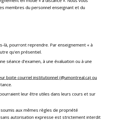
seignement en mode « à distance ». Nous vous
r les membres du personnel enseignant et du
es-là, pourront reprendre. Par enseignement « à
tre qu’en présentiel.
 une séance d’examen, à une évaluation ou à une
eur boite courriel institutionnel (@umontreal.ca) ou
tance.
urraient leur être utiles dans leurs cours et sur
nt soumis aux mêmes règles de propriété
 sans autorisation expresse est strictement interdit