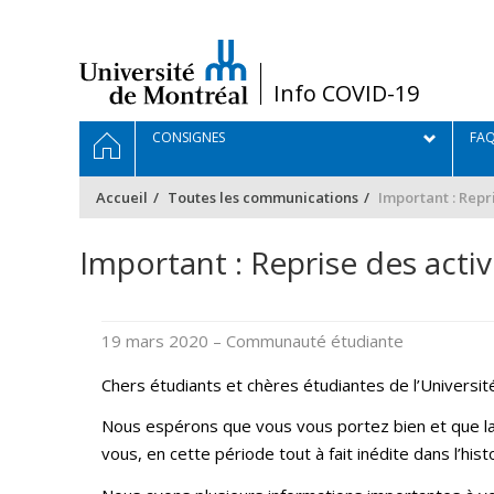
Passer
au
contenu
/
Info COVID-19
Navigation
ACCUEIL
CONSIGNES
FA
principale
Accueil
Toutes les communications
Important : Repr
Important : Reprise des acti
19 mars 2020
– Communauté étudiante
Chers étudiants et chères étudiantes de l’Universit
Nous espérons que vous vous portez bien et que la
vous, en cette période tout à fait inédite dans l’his