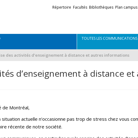
Liens
Répertoire
Facultés
Bibliothèques
Plan campus
externes
Q
TOUTES LES COMMUNICATIONS
ise des activités d’enseignement à distance et autres informations
vités d’enseignement à distance et
é de Montréal,
 situation actuelle n’occasionne pas trop de stress chez vous c
toire récente de notre société.