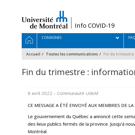
Passer
au
contenu
/
Info COVID-19
Navigation
ACCUEIL
CONSIGNES
FA
principale
Accueil
Toutes les communications
Fin du trimestre
Fin du trimestre : informati
8 avril 2022
– Communauté UdeM
CE MESSAGE A ÉTÉ ENVOYÉ AUX MEMBRES DE LA
Le gouvernement du Québec a annoncé cette semaine
des lieux publics fermés de la province. Jusqu’à nou
Montréal.