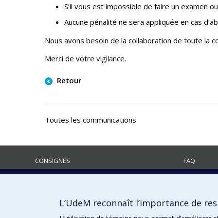
S’il vous est impossible de faire un examen 
Aucune pénalité ne sera appliquée en cas d’a
Nous avons besoin de la collaboration de toute la c
Merci de votre vigilance.
Retour
Toutes les communications
CONSIGNES
FAQ
Info COVID-19
L’UdeM reconnaît l’importance de resp
infocovid19@umontreal.ca