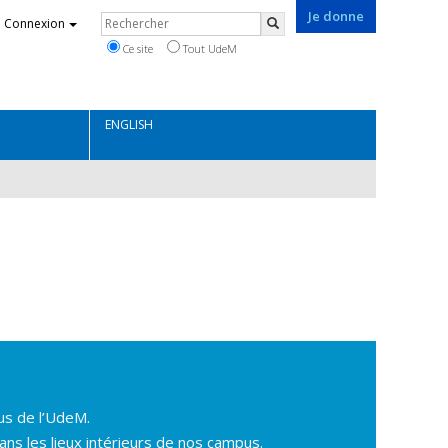
Je donne
Rechercher
Connexion
Rechercher
Ce site
Tout UdeM
ENGLISH
us de l’UdeM.
ns les lieux intérieurs de nos campus.