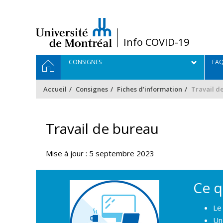
Passer
au
contenu
/
Info COVID-19
Navigation
ACCUEIL
CONSIGNES
FA
principale
Accueil
Consignes
Fiches d’information
Travail d
Travail de bureau
Mise à jour : 5 septembre 2023
Ce qu
Le
Un